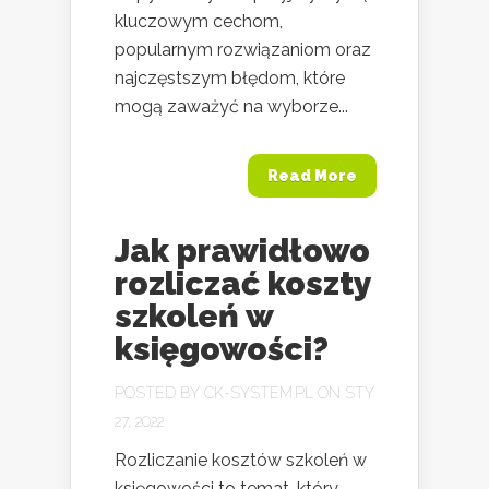
kluczowym cechom,
popularnym rozwiązaniom oraz
najczęstszym błędom, które
mogą zaważyć na wyborze...
Read More
Jak prawidłowo
rozliczać koszty
szkoleń w
księgowości?
POSTED BY
CK-SYSTEM.PL
ON STY
27, 2022
Rozliczanie kosztów szkoleń w
księgowości to temat, który