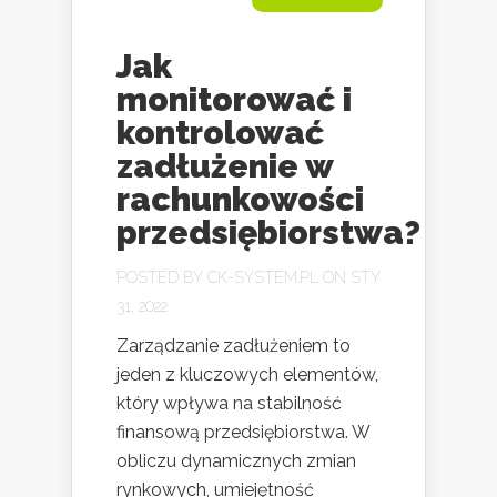
Jak
monitorować i
kontrolować
zadłużenie w
rachunkowości
przedsiębiorstwa?
POSTED BY
CK-SYSTEM.PL
ON STY
31, 2022
Zarządzanie zadłużeniem to
jeden z kluczowych elementów,
który wpływa na stabilność
finansową przedsiębiorstwa. W
obliczu dynamicznych zmian
rynkowych, umiejętność