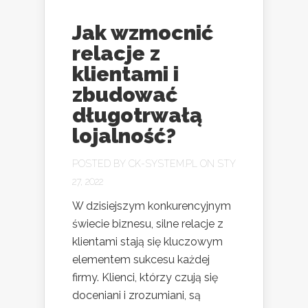
Jak wzmocnić
relacje z
klientami i
zbudować
długotrwałą
lojalność?
POSTED BY
CK-SYSTEM.PL
ON STY
27, 2022
W dzisiejszym konkurencyjnym
świecie biznesu, silne relacje z
klientami stają się kluczowym
elementem sukcesu każdej
firmy. Klienci, którzy czują się
doceniani i zrozumiani, są