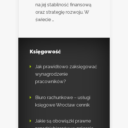
na jej stabilność finansową
oraz strategię rozwoju. W
świecie …
Księgowość
Jak prawidłowo zaksięgować
wynagrodzenie
pracowników?
Biuro rachunkowe – usługi
księgowe Wrocław cennik
Jakie są obowiązki prawne