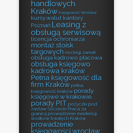
handlowych
Kraków
Księgowość Wrocław
kursy walut kantory
Leasing z
Poznań
obsługą serwisową
licencja ochroniarza
montaż stoisk
targowych
noclegi zamek
obsługa kadrowo płacowa
obsługa księgowo
kadrowa kraków
Pełna księgowość dla
firm Kraków
pełna
porady
księgowość kraków
księgowe w krakowie
porady PIT
pożyczki pod
zastaw Szczecin
Praca za
granicą
prowadzenie ewidencji
środków trwałych Kraków
prowadzenie
księgowości wrocław