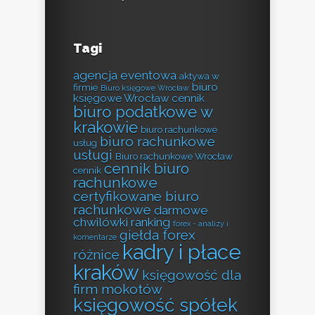
Tagi
agencja eventowa
aktywa w
biuro
firmie
Biuro księgowe Wrocław
księgowe Wrocław cennik
biuro podatkowe w
krakowie
biuro rachunkowe
biuro rachunkowe
usług
usługi
Biuro rachunkowe Wrocław
cennik biuro
cennik
rachunkowe
certyfikowane biuro
rachunkowe
darmowe
chwilówki ranking
forex - analizy i
giełda forex
komentarze
kadry i płace
różnice
kraków
księgowość dla
firm mokotów
księgowość spółek