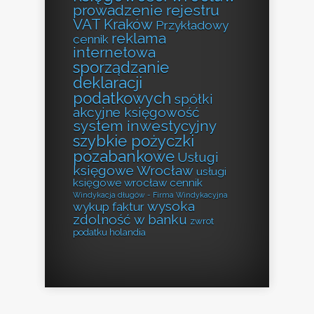
prowadzenie rejestru
VAT Kraków
Przykładowy
reklama
cennik
internetowa
sporządzanie
deklaracji
podatkowych
spółki
akcyjne księgowość
system inwestycyjny
szybkie pożyczki
pozabankowe
Usługi
księgowe Wrocław
usługi
księgowe wrocław cennik
Windykacja długów - Firma Windykacyjna
wysoka
wykup faktur
zdolność w banku
zwrot
podatku holandia