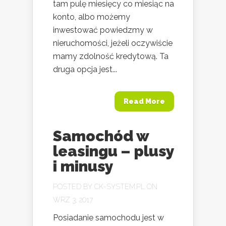
tam pulę miesięcy co miesiąc na
konto, albo możemy
inwestować powiedzmy w
nieruchomości, jeżeli oczywiście
mamy zdolność kredytową. Ta
druga opcja jest...
Read More
Samochód w
leasingu – plusy
i minusy
POSTED BY
CK-SYSTEM.PL
ON
WRZ 3, 2017
Posiadanie samochodu jest w