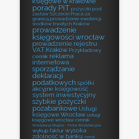
księgowe w krakowie
porady PIT
pożyczki pod
zastaw Szczecin
Praca za
granicą
prowadzenie ewidencji
środków trwałych Kraków
prowadzenie
księgowości wrocław
prowadzenie rejestru
VAT Kraków
Przykładowy
reklama
cennik
internetowa
sporządzanie
deklaracji
podatkowych
spółki
akcyjne księgowość
system inwestycyjny
szybkie pożyczki
pozabankowe
Usługi
księgowe Wrocław
usługi
księgowe wrocław cennik
Windykacja długów - Firma Windykacyjna
wysoka
wykup faktur
zdolność w banku
zwrot