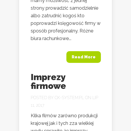
mamy możliwość z jednej
strony prowadzić samodzielnie
albo zatrudnić kogoś kto
poprowadzi księgowość firmy w
sposób profesjonalny. Różne
biura rachunkowe...
Read More
Imprezy
firmowe
POSTED BY
CK-SYSTEM.PL
ON LIP
11, 2017
Kilka filmów zarówno produkcji
krajowej jak i tych zza wielkiej
wody sprawiło że imprezy