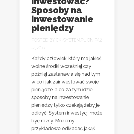
inwestować?
Sposoby na
inwestowanie
pieniędzy
POSTED BY
CK-SYSTEM.PL
ON PAŹ
22, 2017
Każdy człowiek, który ma jakieś
wolne środki wcześniej czy
później zastanawia się nad tym
w co i jak zainwestować swoje
pieniądze, a co za tym idzie
sposoby na inwestowanie
pieniędzy tylko czekają żeby je
odkryć. System inwestycji może
być różny. Możemy
przykładowo odkładać jakąś