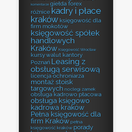
giełda forex
komentarze
kadry i płace
różnice
kraków
księgowość dla
firm mokotów
księgowość spółek
handlowych
Kraków
Księgowość Wrocław
kursy walut kantory
Leasing z
Poznań
obsługą serwisową
licencja ochroniarza
montaż stoisk
targowych
noclegi zamek
obsługa kadrowo płacowa
obsługa księgowo
kadrowa kraków
Pełna księgowość dla
firm Kraków
pełna
porady
księgowość kraków