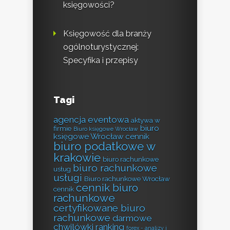
księgowości?
Księgowość dla branży
ogólnoturystycznej:
Specyfika i przepisy
Tagi
agencja eventowa
aktywa w
biuro
firmie
Biuro księgowe Wrocław
księgowe Wrocław cennik
biuro podatkowe w
krakowie
biuro rachunkowe
biuro rachunkowe
usług
usługi
Biuro rachunkowe Wrocław
cennik biuro
cennik
rachunkowe
certyfikowane biuro
rachunkowe
darmowe
chwilówki ranking
forex - analizy i