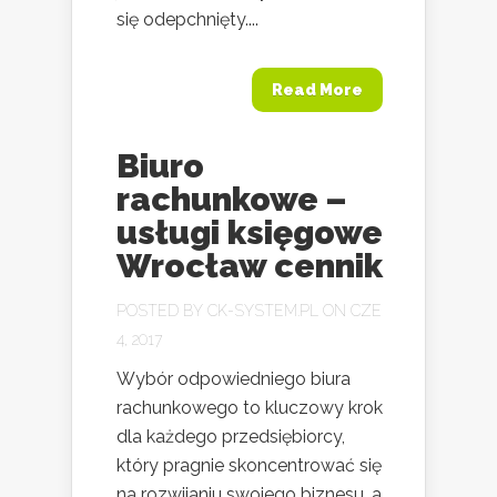
się odepchnięty....
Read More
Biuro
rachunkowe –
usługi księgowe
Wrocław cennik
POSTED BY
CK-SYSTEM.PL
ON CZE
4, 2017
Wybór odpowiedniego biura
rachunkowego to kluczowy krok
dla każdego przedsiębiorcy,
który pragnie skoncentrować się
na rozwijaniu swojego biznesu, a