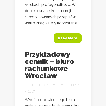
w rękach profesjonalistów. W
dobie rosnącej konkurencji i
skomplikowanych przepisów,
warto znać zalety korzystania...
Read More
Przykładowy
cennik – biuro
rachunkowe
Wrocław
POSTED BY
CK-SYSTEM.PL
ON MAJ
4, 2017
Wybór odpowiedniego biura
rachunkowego to kluczowy krok