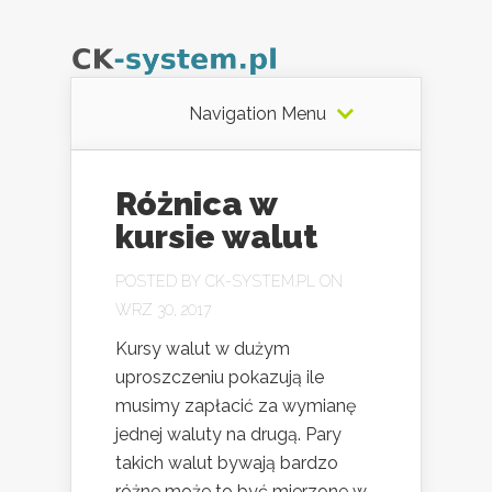
Navigation Menu
Różnica w
kursie walut
POSTED BY
CK-SYSTEM.PL
ON
WRZ 30, 2017
Kursy walut w dużym
uproszczeniu pokazują ile
musimy zapłacić za wymianę
jednej waluty na drugą. Pary
takich walut bywają bardzo
różne może to być mierzone w