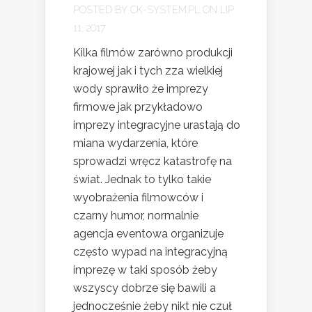
POSTED BY
CK-SYSTEM.PL
ON LIP
11, 2017
Kilka filmów zarówno produkcji
krajowej jak i tych zza wielkiej
wody sprawiło że imprezy
firmowe jak przykładowo
imprezy integracyjne urastają do
miana wydarzenia, które
sprowadzi wręcz katastrofę na
świat. Jednak to tylko takie
wyobrażenia filmowców i
czarny humor, normalnie
agencja eventowa organizuje
często wypad na integracyjną
imprezę w taki sposób żeby
wszyscy dobrze się bawili a
jednocześnie żeby nikt nie czuł