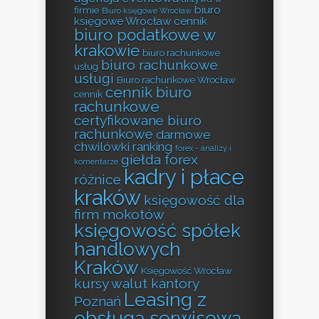
biuro
firmie
Biuro księgowe Wrocław
księgowe Wrocław cennik
biuro podatkowe w
krakowie
biuro rachunkowe
biuro rachunkowe
usług
usługi
Biuro rachunkowe Wrocław
cennik biuro
cennik
rachunkowe
certyfikowane biuro
rachunkowe
darmowe
chwilówki ranking
forex - analizy i
giełda forex
komentarze
kadry i płace
różnice
kraków
księgowość dla
firm mokotów
księgowość spółek
handlowych
Kraków
Księgowość Wrocław
kursy walut kantory
Leasing z
Poznań
obsługą serwisową