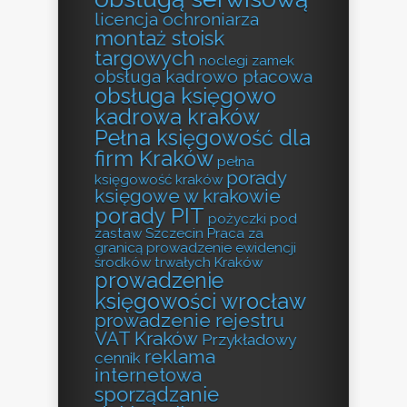
licencja ochroniarza
montaż stoisk
targowych
noclegi zamek
obsługa kadrowo płacowa
obsługa księgowo
kadrowa kraków
Pełna księgowość dla
firm Kraków
pełna
porady
księgowość kraków
księgowe w krakowie
porady PIT
pożyczki pod
zastaw Szczecin
Praca za
granicą
prowadzenie ewidencji
środków trwałych Kraków
prowadzenie
księgowości wrocław
prowadzenie rejestru
VAT Kraków
Przykładowy
reklama
cennik
internetowa
sporządzanie