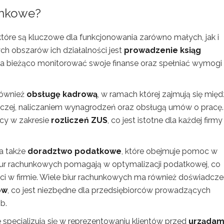
hunkowe?
tóre są kluczowe dla funkcjonowania zarówno małych, jak i
h obszarów ich działalności jest
prowadzenie ksiąg
na bieżąco monitorować swoje finanse oraz spełniać wymogi
również
obsługę kadrową
, w ramach której zajmują się mię
czej, naliczaniem wynagrodzeń oraz obsługą umów o pracę.
cy w zakresie
rozliczeń ZUS
, co jest istotne dla każdej firmy
a także
doradztwo podatkowe
, które obejmuje pomoc w
 biur rachunkowych pomagają w optymalizacji podatkowej, co
i w firmie. Wiele biur rachunkowych ma również doświadcze
ów
, co jest niezbędne dla przedsiębiorców prowadzących
b.
specjalizują się w reprezentowaniu klientów przed
urządam