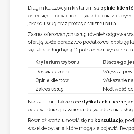
Drugim kluczowym kryterium są
opinie klient
przedsiębiorców o ich doświadczenia z danym
jakości usług oraz profesjonalizmu biura.
Zakres oferowanych usług również odgrywa ważną 
oferują także doradztwo podatkowe, obsługę k
się, jakie usługi będą Ci potrzebne i wybierz b
Kryterium wyboru
Dlaczego je
Doświadczenie
Większa pewn
Opinie klientów
Wskazanie na 
Zakres usług
Możliwość do
Nie zapomnij także o
certyfikatach i licencja
odpowiednie uprawnienia do świadczenia usług k
Również warto umówić się na
konsultację
, po
wszelkie pytania, które mogą się pojawić. Bez