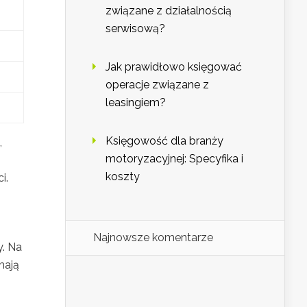
związane z działalnością
serwisową?
Jak prawidłowo księgować
operacje związane z
leasingiem?
Księgowość dla branży
,
motoryzacyjnej: Specyfika i
koszty
i.
Najnowsze komentarze
y. Na
 mają