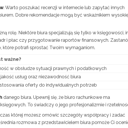
ów
. Warto poszukać recenzji w internecie lub zapytać innych
 biurem. Dobre rekomendacje mogą być wskaźnikiem wysokie
rolę. Niektóre biura specjalizują się tylko w księgowości, i
adr i płac czy przygotowanie raportów finansowych. Zastan
iuro, które potrafi sprostać Twoim wymaganiom.
st ważne?
ość w obsłudze sytuacji prawnych i podatkowych
jakość usług oraz niezawodność biura
stosowania oferty do indywidualnych potrzeb
ch
danego biura. Upewnij się, że biuro rachunkowe ma
sięgowych. To świadczy o jego profesjonalizmie i rzetelnośc
dczas której możesz omówić szczegóły współpracy i zadać
pośrednia rozmowa z przedstawicielem biura pomoże Ci oceni