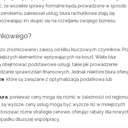
ść, że wszelkie sprawy formalne będą prowadzone w sposób
 szerokiemu zakresowi usług, biura rachunkowe stają się
zwalając im skupić się na rozwijaniu swojego biznesu.
hunkowego?
o zróżnicowane i zależą od kilku kluczowych czynników. Pr
iejszych elementów wpływających na koszt. Wiele biur
gą obejmować podstawowe usługi, takie jak prowadzenie
dzanie sprawozdań finansowych. Jednak niektóre biura oferu
ze
, które są związane z optymalizacją podatkową lub
iura
, ponieważ ceny mogą się różnić w zależności od regionu
a są wyższe, ceny usług mogą być wyższe niż w mniejszych
stosować różne strategie cenowe, oferując rabaty dla nowyc
zypadku dłuższej współpracy.