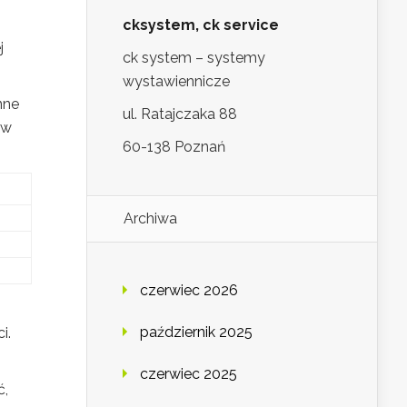
cksystem, ck service
j
ck system – systemy
wystawiennicze
nne
ul. Ratajczaka 88
ów
60-138 Poznań
Archiwa
czerwiec 2026
październik 2025
i.
czerwiec 2025
ć,