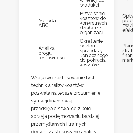
w relacji do
produkcji
Przypisanie
Opty
kosztów do
Metoda
proc
konkretnych
ABC
zwię
działań w
efek
organizacji
Określenie
poziomu
Plan
Analiza
sprzedaży
strat
progu
koniecznego
fina
rentowności
do pokrycia
mark
kosztów
Właściwe zastosowanie tych
technik analizy kosztów
pozwala na lepsze zrozumienie
sytuacji finansowej
przedsiębiorstwa, co z kolei
sprzyja podejmowaniu bardziej
przemyślanych i trafnych
decyzji. Zastosowanie analizy