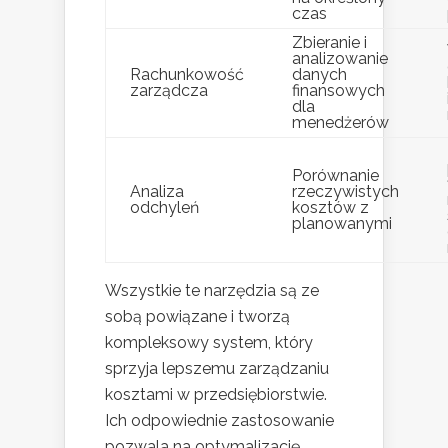
czas
Zbieranie i
analizowanie
Rachunkowość
danych
zarządcza
finansowych
dla
menedżerów
Porównanie
Analiza
rzeczywistych
odchyleń
kosztów z
planowanymi
Wszystkie te narzędzia są ze
sobą powiązane i tworzą
kompleksowy system, który
sprzyja lepszemu zarządzaniu
kosztami w przedsiębiorstwie.
Ich odpowiednie zastosowanie
pozwala na optymalizację