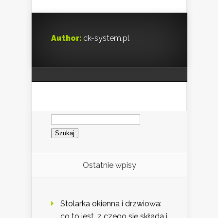
Author:
ck-system.pl
Szukaj:
Ostatnie wpisy
Stolarka okienna i drzwiowa:
co to jest, z czego się składa i