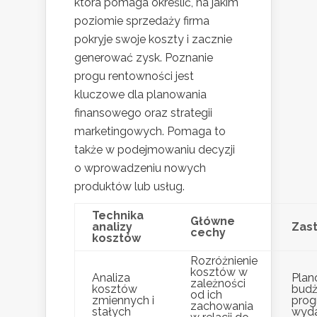
która pomaga określić, na jakim
poziomie sprzedaży firma
pokryje swoje koszty i zacznie
generować zysk. Poznanie
progu rentowności jest
kluczowe dla planowania
finansowego oraz strategii
marketingowych. Pomaga to
także w podejmowaniu decyzji
o wprowadzeniu nowych
produktów lub usług.
Technika
Główne
analizy
Zas
cechy
kosztów
Rozróżnienie
kosztów w
Analiza
Plan
zależności
kosztów
budż
od ich
zmiennych i
prog
zachowania
stałych
wyd