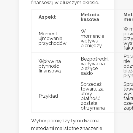
finansową w dłuższym okresie.
Metoda
Met
Aspekt
kasowa
mem
W m
W
Moment
pow
momencie
ujmowania
przy
wpływu
przychodów
wys
pieniędzy
fakt
Poś
Bezpośredni,
Wpływ na
nie
wpływa na
płynność
odzw
bieżące
finansową
bież
saldo
płyn
Sprzedaż
Spr
towaru, za
tow
który
wys
Przykład
płatność
fakt
została
czek
otrzymana
zap
Wybór pomiędzy tymi dwiema
metodami ma istotne znaczenie