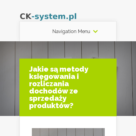
Navigation Menu
Jakie są metody
księgowania i
rozliczania
dochodów ze
sprzedaży
produktów?