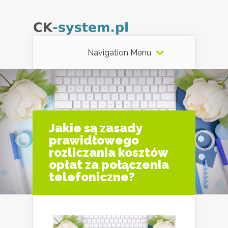
Navigation Menu
Jakie są zasady
prawidłowego
rozliczania kosztów
opłat za połączenia
telefoniczne?