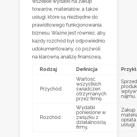
wszelkie wydatki na zakup
towarów, materiałów, a także
usługi, które są niezbędne do
prawidłowego funkcjonowania
biznesu. Ważne jest również, aby
każdy rozchód był odpowiednio
udokumentowany, co pozwoli
na klarowną analizę finansową.
Rodzaj
Definicja
Przyk
Wartość
Sprze
wszystkich
produk
Przychód
świadczeń
wpływ
otrzymanych
najmu.
przez firmę.
Wydatki
Zakup
poniesione w
materi
Rozchód
związku z
opłata
działalnością
usługi.
firmy.