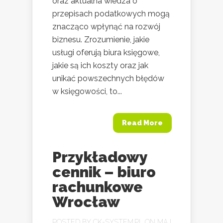
oraz aktualna wiedza o
przepisach podatkowych mogą
znacząco wpłynąć na rozwój
biznesu. Zrozumienie, jakie
usługi oferują biura księgowe,
jakie są ich koszty oraz jak
unikać powszechnych błędów
w księgowości, to...
Read More
Przykładowy
cennik – biuro
rachunkowe
Wrocław
POSTED BY
CK-SYSTEM.PL
ON MAJ