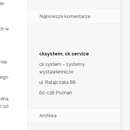
ie
Najnowsze komentarze
ch w
cksystem, ck service
rmie
ck system – systemy
wystawiennicze
zego
ul. Ratajczaka 88
60-138 Poznań
odna
i od
Archiwa