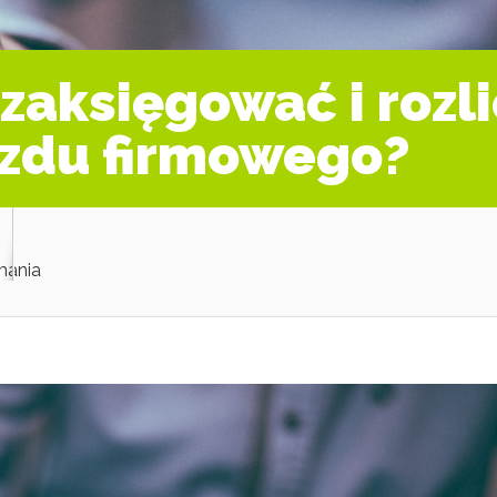
zaksięgować i rozli
azdu firmowego?
mania