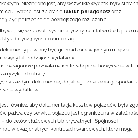
kowych. Niezbędne jest, aby wszystkie wydatki były starann
m celu, ważne jest zbieranie
faktur
,
paragonów
oraz
gą być potrzebne do późniejszego rozliczenia.
ywać się w sposób systematyczny, co ułatwi dostęp do ni
praktyk dotyczących dokumentacji:
dokumenty powinny być gromadzone w jednym miejscu,
miesięcy lub rodzajów wydatków.
ur i paragonów pozwala na ich trwałe przechowywanie w fo
za ryzyko ich utraty.
yć na każdym dokumencie, do jakiego zdarzenia gospodarc
kowanie wydatków.
 jest również, aby dokumentacja kosztów pojazdów była zg
ów paliwa czy serwisu pojazdu jest ograniczona w zależnośc
y – do celów służbowych lub prywatnych. Spójność i
omóc w okazjonalnych kontrolach skarbowych, które mogą