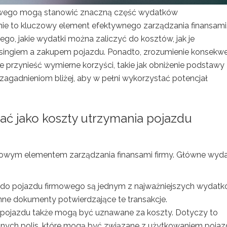
owego mogą stanowić znaczną część wydatków
nie to kluczowy element efektywnego zarządzania finansami
ego, jakie wydatki można zaliczyć do kosztów, jak je
asingiem a zakupem pojazdu. Ponadto, zrozumienie konsekwe
przynieść wymierne korzyści, takie jak obniżenie podstawy
zagadnieniom bliżej, aby w pełni wykorzystać potencjał
ać jako koszty utrzymania pojazdu
owym elementem zarządzania finansami firmy. Główne wydat
do pojazdu firmowego są jednym z najważniejszych wydatk
nne dokumenty potwierdzające te transakcje.
 pojazdu także mogą być uznawane za koszty. Dotyczy to
 innych polis, które mogą być związane z użytkowaniem poja