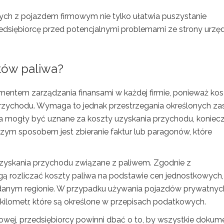
h z pojazdem firmowym nie tylko ułatwia puszystanie
zedsiębiorcę przed potencjalnymi problemami ze strony urz
ztów paliwa?
mentem zarządzania finansami w każdej firmie, ponieważ kos
rzychodu. Wymaga to jednak przestrzegania określonych za
a mogły być uznane za koszty uzyskania przychodu, koniec
zym sposobem jest zbieranie faktur lub paragonów, które
uzyskania przychodu związane z paliwem. Zgodnie z
ą rozliczać koszty paliwa na podstawie cen jednostkowych,
w danym regionie. W przypadku używania pojazdów prywatny
ilometr, które są określone w przepisach podatkowych.
wej, przedsiębiorcy powinni dbać o to, by wszystkie dokum