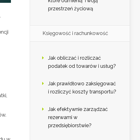
które odmienią Twoją
przestrzeń życiową
.
ncji
Księgowość i rachunkowość
Jak obliczać i rozliczać
podatek od towarów i usług?
Jak prawidłowo zaksięgować
i rozliczyć koszty transportu?
ki,
Jak efektywnie zarządzać
ów.
rezerwami w
przedsiębiorstwie?
zdu w