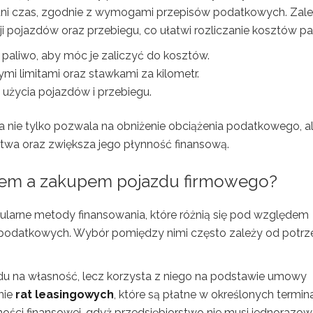
ni czas, zgodnie z wymogami przepisów podatkowych. Zal
 pojazdów oraz przebiegu, co ułatwi rozliczanie kosztów pa
a paliwo, aby móc je zaliczyć do kosztów.
mi limitami oraz stawkami za kilometr.
życia pojazdów i przebiegu.
a nie tylko pozwala na obniżenie obciążenia podatkowego, a
stwa oraz zwiększa jego płynność finansową.
ngiem a zakupem pojazdu firmowego?
ularne metody finansowania, które różnią się pod względem
i podatkowych. Wybór pomiędzy nimi często zależy od potrz
zdu na własność, lecz korzysta z niego na podstawie umowy
mie
rat leasingowych
, które są płatne w określonych termin
ości finansowej, gdyż przedsiębiorstwo nie musi jednorazo