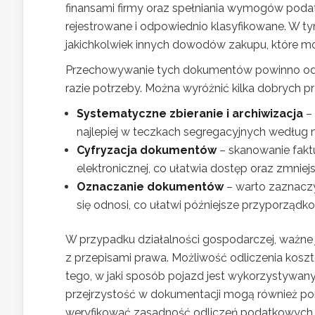
finansami firmy oraz spełniania wymogów podat
rejestrowane i odpowiednio klasyfikowane. W ty
jakichkolwiek innych dowodów zakupu, które mo
Przechowywanie tych dokumentów powinno odb
razie potrzeby. Można wyróżnić kilka dobrych 
Systematyczne zbieranie i archiwizacja
– 
najlepiej w teczkach segregacyjnych według 
Cyfryzacja dokumentów
– skanowanie fakt
elektronicznej, co ułatwia dostęp oraz zmniejs
Oznaczanie dokumentów
– warto zaznacz
się odnosi, co ułatwi późniejsze przyporząd
W przypadku działalności gospodarczej, ważne
z przepisami prawa. Możliwość odliczenia koszt
tego, w jaki sposób pojazd jest wykorzystywan
przejrzystość w dokumentacji mogą również p
weryfikować zasadność odliczeń podatkowych.