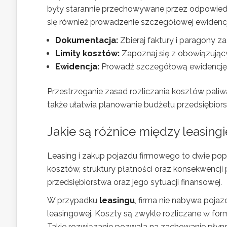
były starannie przechowywane przez odpowied
się również prowadzenie szczegółowej ewidencji
Dokumentacja:
Zbieraj faktury i paragony z
Limity kosztów:
Zapoznaj się z obowiązujący
Ewidencja:
Prowadź szczegółową ewidencję u
Przestrzeganie zasad rozliczania kosztów paliw
także ułatwia planowanie budżetu przedsiębior
Jakie są różnice między leasi
Leasing i zakup pojazdu firmowego to dwie pop
kosztów, struktury płatności oraz konsekwencj
przedsiębiorstwa oraz jego sytuacji finansowej.
W przypadku
leasingu
, firma nie nabywa poja
leasingowej. Koszty są zwykle rozliczane w for
Takie rozwiązanie pozwala na zachowanie płynn