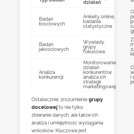
działań
O
Ankiety online,
p
Badań
badania
p
ilościowych
statystyczne
s
g
Z
Wywiady,
Badań
m
grupy
jakościowych
z
fokusowe
k
Monitorowanie
działań
O
Analiza
konkurentów,
w
konkurencji
analiza ich
i
strategii
p
marketingowej
Ostatecznie, zrozumienie
grupy
docelowej
to nie tylko
zbieranie danych, ale także ich
analiza i umiejętność wyciągania
wniosków. Kluczowe jest