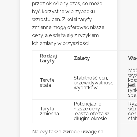
przez określony czas, co może
być korzystne w przypadku
wzrostu cen. Z kolei taryfy
zmienne mogą oferować niższe
ceny, ale wiążą się z ryzykiem
ich zmiany w przyszłości.
Rodzaj
Zalety
Wa
taryfy
Moż
wyż
Stabilność cen,
Taryfa
kos
przewidywalność
stała
jeśl
wydatków
ryn
spa
Potencjalnie
Ryz
Taryfa
niższe ceny,
wzr
zmienna
lepsza oferta w
cen
długim okresie
stab
Należy także zwrócić uwagę na