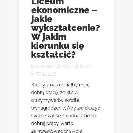
Liceum
ekonomiczne –
jakie
wykształcenie?
W jakim
kierunku się
kształcić?
POSTED BY
CK-SYSTEM.PL
ON
WRZ 11, 2018
Każdy z nas chciałby mieć
dobrą pracę, za którą
otrzymywałby sowite
wynagrodzenie. Aby zwiększyć
swoje szanse na odnalezienie
dobrej pracy, warto
zainwestować w swoje