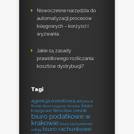
Nowoczesne narzędzia do
automatyzacji procesów
księgowych – korzyści i
wyzwania
Jakie są zasady
prawidłowego rozliczania
kosztów dystrybucji?
Tagi
agencja eventowa
aktywa w
biuro
firmie
Biuro księgowe Wrocław
księgowe Wrocław cennik
biuro podatkowe w
krakowie
biuro rachunkowe
biuro rachunkowe
usług