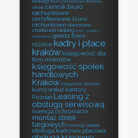
usługi
Biuro rachunkowe Wrocław
cennik biuro
cennik
rachunkowe
certyfikowane biuro
rachunkowe
darmowe
chwilówki ranking
forex - analizy i
giełda forex
komentarze
kadry i płace
różnice
kraków
księgowość dla
firm mokotów
księgowość spółek
handlowych
Kraków
Księgowość Wrocław
kursy walut kantory
Leasing z
Poznań
obsługą serwisową
licencja ochroniarza
montaż stoisk
targowych
noclegi zamek
obsługa kadrowo płacowa
obsługa księgowo