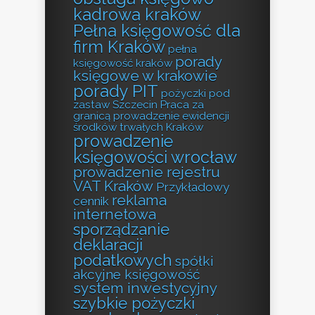
kadrowa kraków
Pełna księgowość dla
firm Kraków
pełna
porady
księgowość kraków
księgowe w krakowie
porady PIT
pożyczki pod
zastaw Szczecin
Praca za
granicą
prowadzenie ewidencji
środków trwałych Kraków
prowadzenie
księgowości wrocław
prowadzenie rejestru
VAT Kraków
Przykładowy
reklama
cennik
internetowa
sporządzanie
deklaracji
podatkowych
spółki
akcyjne księgowość
system inwestycyjny
szybkie pożyczki