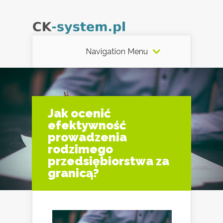
Navigation Menu
Jak ocenić
efektywność
prowadzenia
rodzimego
przedsiębiorstwa za
granicą?