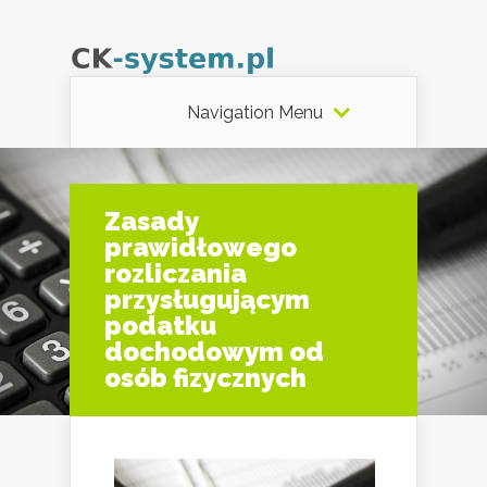
Navigation Menu
Zasady
prawidłowego
rozliczania
przysługującym
podatku
dochodowym od
osób fizycznych